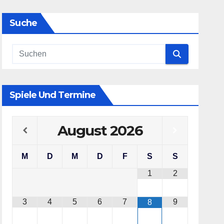
Suche
Spiele Und Termine
August
2026
M
D
M
D
F
S
S
1
2
3
4
5
6
7
9
8