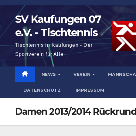
Zum
Inhalt
SV Kaufungen 07
springen
e.V. - Tischtennis
Tischtennis in Kaufungen - Der
Sportverein für Alle
NEWS
VEREIN
MANNSCH
DATENSCHUTZ
IMPRESSUM
Damen 2013/2014 Rückrun