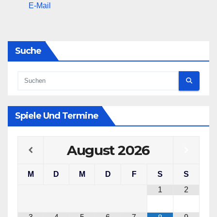
E-Mail
Suche
Spiele Und Termine
August
2026
M
D
M
D
F
S
S
1
2