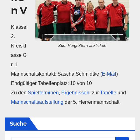
n V
Klasse:
2.
Kreiskl
Zum Vergrößern anklicken
asse G
r. 1
Mannschaftskontakt: Sascha Schmidtke (
E-Mail
)
Endgültiger Tabellenplatz: 10 von 10
Zu den
Spielterminen
,
Ergebnissen
, zur
Tabelle
und
Mannschaftsaufstellung
der 5. Herrenmannschaft.
Suche