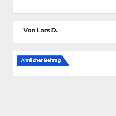
Von
Lars D.
Ähnlicher Beitrag