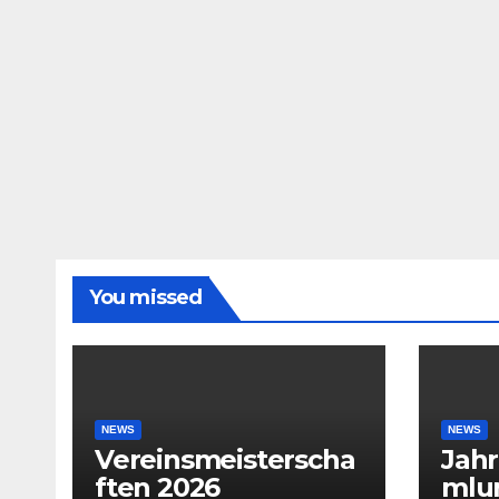
You missed
NEWS
NEWS
Vereinsmeisterscha
Jah
ften 2026
mlu