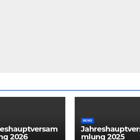
NEWS
reshauptversam
Jahreshauptve
ng 2026
mlung 2025