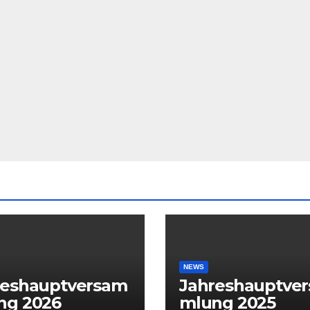
NEWS
reshauptversam
Jahreshauptve
ng 2026
mlung 2025