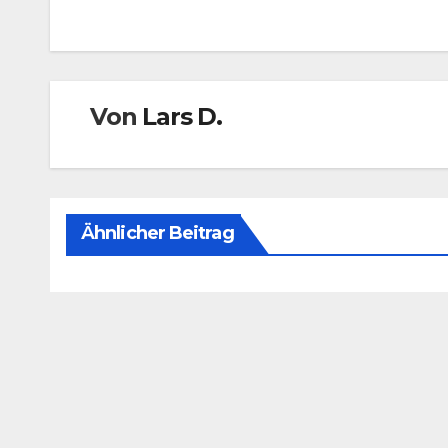
Von
Lars D.
Ähnlicher Beitrag