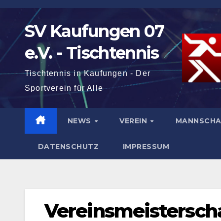
Zum
Inhalt
SV Kaufungen 07
springen
e.V. - Tischtennis
Tischtennis in Kaufungen - Der
Sportverein für Alle
NEWS
VEREIN
MANNSCH
DATENSCHUTZ
IMPRESSUM
Vereinsmeistersch