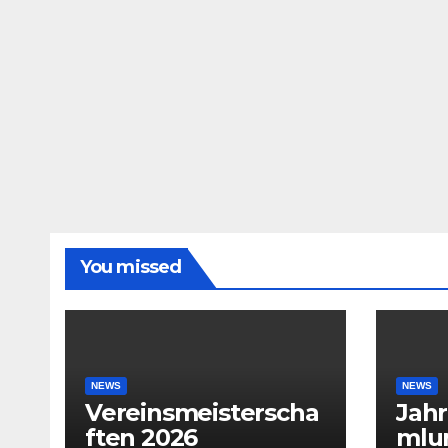
You missed
NEWS
NEWS
Vereinsmeisterscha
Jah
ften 2026
mlu