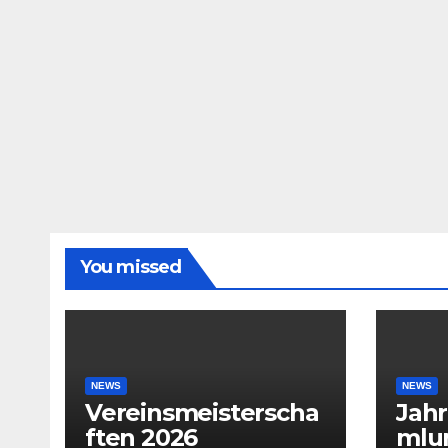
You missed
NEWS
NEWS
Vereinsmeisterscha
Jah
ften 2026
mlu