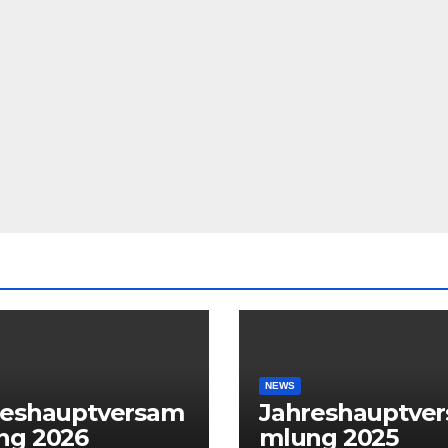
NEWS
reshauptversam
Jahreshauptve
ng 2026
mlung 2025