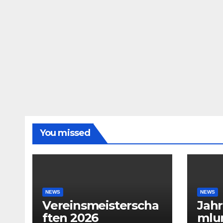
You missed
NEWS
NEWS
Vereinsmeisterscha
Jah
ften 2026
mlu