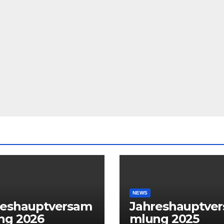
NEWS
reshauptversam
Jahreshauptve
ng 2026
mlung 2025