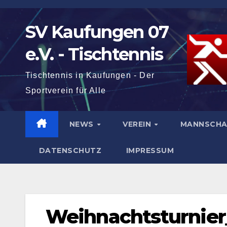
Zum
Inhalt
SV Kaufungen 07
springen
e.V. - Tischtennis
Tischtennis in Kaufungen - Der
Sportverein für Alle
NEWS
VEREIN
MANNSCH
DATENSCHUTZ
IMPRESSUM
Weihnachtsturnier