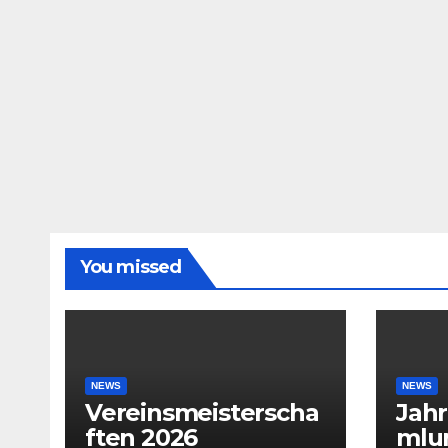
You missed
NEWS
NEWS
Vereinsmeisterscha
Jah
ften 2026
mlu