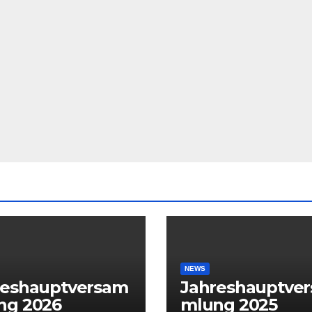
NEWS
reshauptversam
Jahreshauptve
ng 2026
mlung 2025