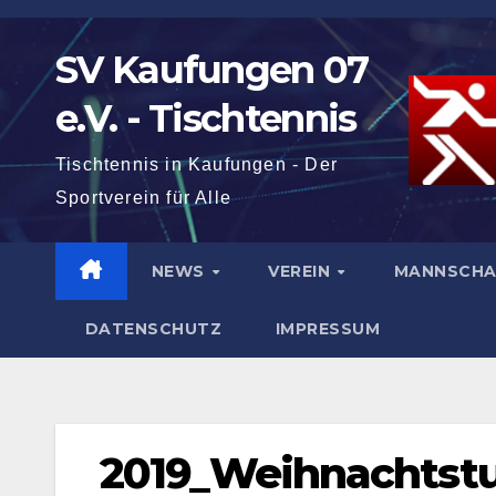
Zum
Inhalt
SV Kaufungen 07
springen
e.V. - Tischtennis
Tischtennis in Kaufungen - Der
Sportverein für Alle
NEWS
VEREIN
MANNSCH
DATENSCHUTZ
IMPRESSUM
2019_Weihnachtst