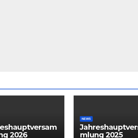
NEWS
reshauptversam
Jahreshauptve
ng 2026
mlung 2025