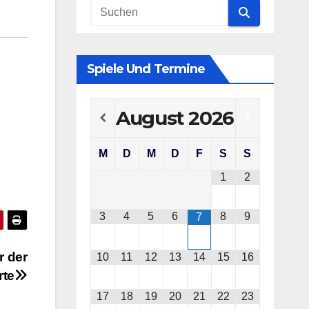
Spiele Und Termine
August
2026
M
D
M
D
F
S
S
1
2
3
4
5
6
8
9
7
 der
10
11
12
13
14
15
16
rte
17
18
19
20
21
22
23