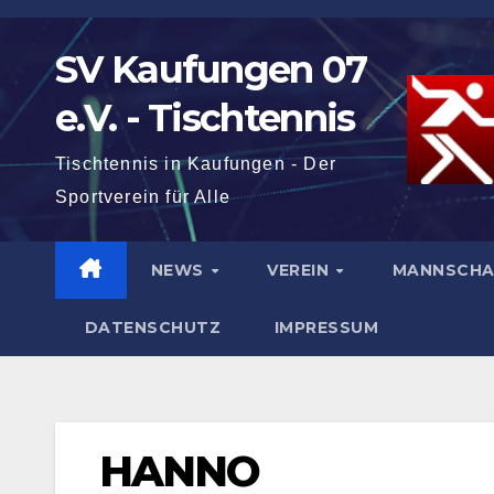
Zum
Inhalt
SV Kaufungen 07
springen
e.V. - Tischtennis
Tischtennis in Kaufungen - Der
Sportverein für Alle
NEWS
VEREIN
MANNSCH
DATENSCHUTZ
IMPRESSUM
HANNO