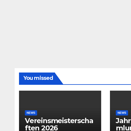
You missed
NEWS
NEWS
Vereinsmeisterscha
Jah
ften 2026
mlu