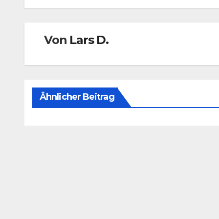
Von
Lars D.
Ähnlicher Beitrag