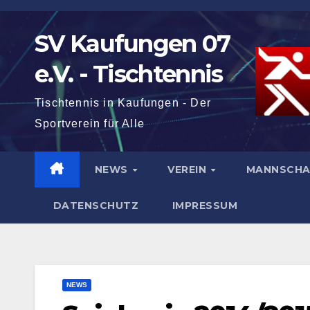
Zum
Inhalt
SV Kaufungen 07
springen
e.V. - Tischtennis
Tischtennis in Kaufungen - Der
Sportverein für Alle
NEWS
VEREIN
MANNSCH
DATENSCHUTZ
IMPRESSUM
NEWS