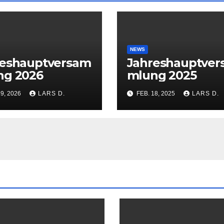
NEWS
reshauptversam
Jahreshauptve
ng 2026
mlung 2025
29, 2026
LARS D.
FEB. 18, 2025
LARS D.