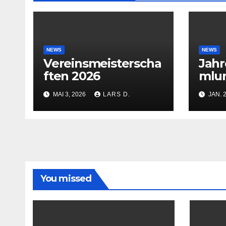
NEWS
NEWS
Vereinsmeisterscha
Jah
ften 2026
mlu
MAI 3, 2026
LARS D.
JAN. 
You missed