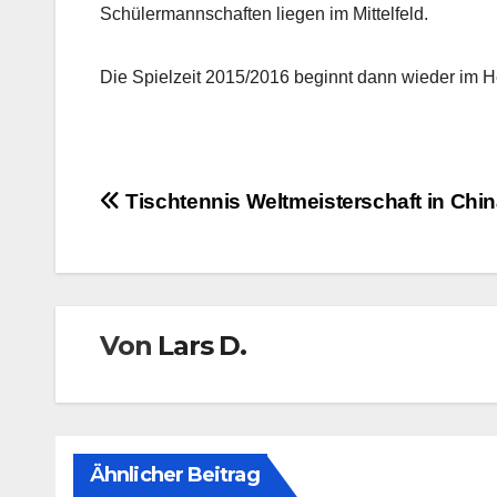
Schülermannschaften liegen im Mittelfeld.
Die Spielzeit 2015/2016 beginnt dann wieder im Herb
Beitragsnavigation
Tischtennis Weltmeisterschaft in Chi
Von
Lars D.
Ähnlicher Beitrag