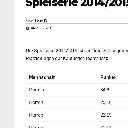
Spielserie 2014/20
Von
Lars D.
APR. 26, 2015
Die Spielserie 2014/2015 ist seit dem vergangen
Platzierungen der Kaufunger Teams fest:
Mannschaft
Punkte
Damen
34:6
Herren I
25:19
Herren II
21:19
Herren III
25:11