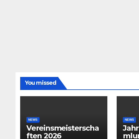
You missed
NEWS
NEWS
Vereinsmeisterscha
Jah
ften 2026
mlu