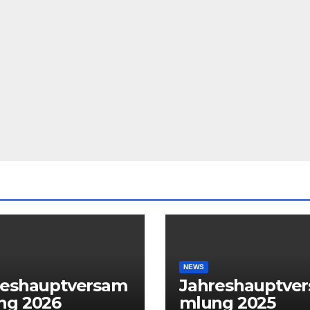
NEWS
reshauptversam
Jahreshauptve
ng 2026
mlung 2025