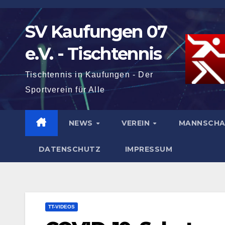
Zum
Inhalt
SV Kaufungen 07
springen
e.V. - Tischtennis
Tischtennis in Kaufungen - Der
Sportverein für Alle
NEWS
VEREIN
MANNSCH
DATENSCHUTZ
IMPRESSUM
TT-VIDEOS