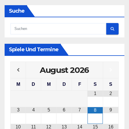
Suche
Spiele Und Termine
August
2026
M
D
M
D
F
S
S
1
2
3
4
5
6
7
9
8
10
11
12
13
14
15
16