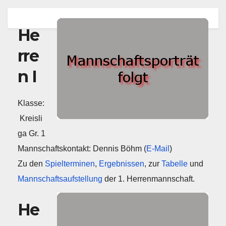
He
rre
n I
Klasse:
Kreisli
ga Gr. 1
Mannschaftskontakt: Dennis Böhm (
E-Mail
)
Zu den
Spielterminen
,
Ergebnissen
, zur
Tabelle
und
Mannschaftsaufstellung
der 1. Herrenmannschaft.
He