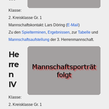
Klasse:
2. Kreisklasse Gr. 1
Mannschaftskontakt: Lars Döring (
E-Mail
)
Zu den
Spielterminen
,
Ergebnissen
, zur
Tabelle
und
Mannschaftsaufstellung
der 3. Herrenmannschaft.
He
rre
n
IV
Klasse:
2. Kreisklasse Gr. 1