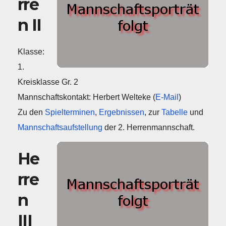
rre
n II
Klasse:
1.
Kreisklasse Gr. 2
Mannschaftskontakt: Herbert Welteke (
E-Mail
)
Zu den
Spielterminen
,
Ergebnissen
, zur
Tabelle
und
Mannschaftsaufstellung
der 2. Herrenmannschaft.
He
rre
n
III