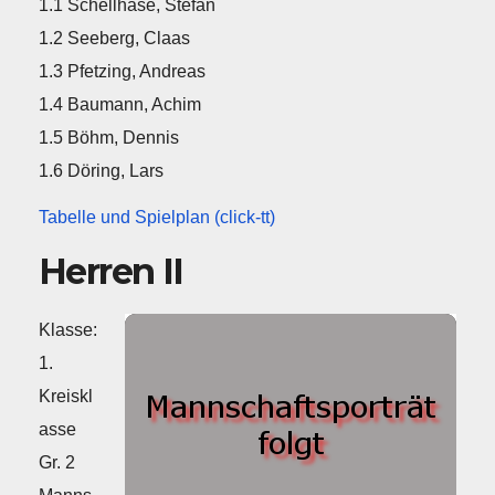
1.1 Schellhase, Stefan
1.2 Seeberg, Claas
1.3 Pfetzing, Andreas
1.4 Baumann, Achim
1.5 Böhm, Dennis
1.6 Döring, Lars
Tabelle und Spielplan (click-tt)
Herren II
Klasse:
1.
Kreiskl
asse
Gr. 2