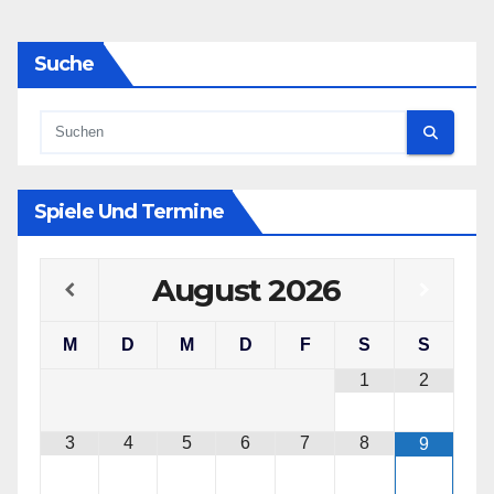
Suche
Spiele Und Termine
August
2026
M
D
M
D
F
S
S
1
2
3
4
5
6
7
8
9