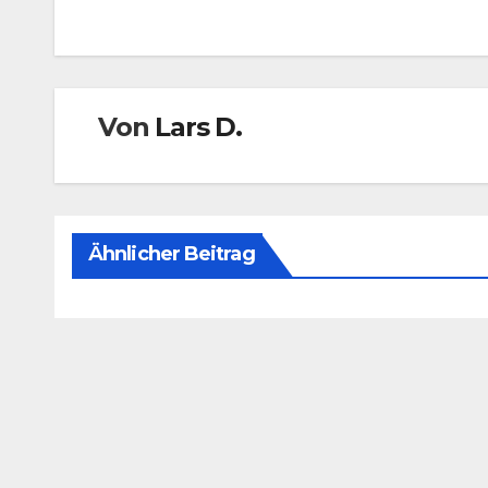
Von
Lars D.
Ähnlicher Beitrag