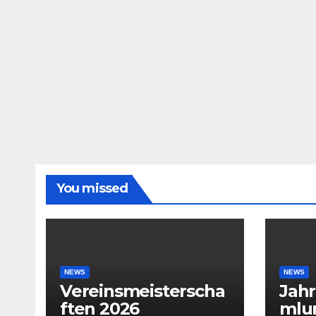
You missed
NEWS
NEWS
Vereinsmeisterscha
Jah
ften 2026
mlu