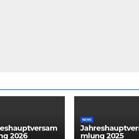
NEWS
reshauptversam
Jahreshauptve
ng 2026
mlung 2025