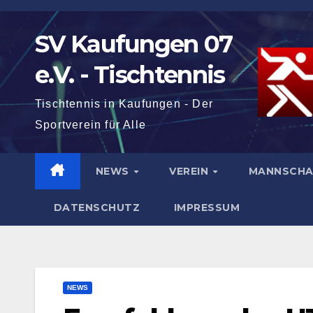
Zum
Inhalt
SV Kaufungen 07
springen
e.V. - Tischtennis
Tischtennis in Kaufungen - Der
Sportverein für Alle
NEWS
VEREIN
MANNSCH
DATENSCHUTZ
IMPRESSUM
NEWS