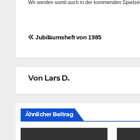
Wir werden somit auch in der kommenden Spielzeit 
Beitragsnavigation
Jubiläumsheft von 1985
Von
Lars D.
Ähnlicher Beitrag