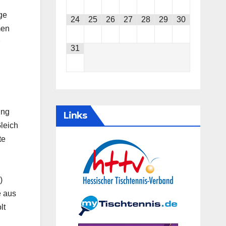
ge
24
25
26
27
28
29
30
men
31
ing
Links
leich
te
)
e aus
lt