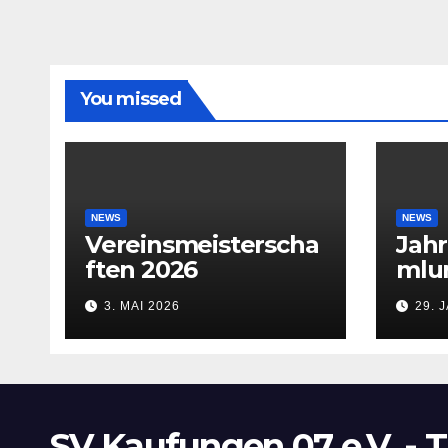
You missed
NEWS
NEWS
Vereinsmeisterscha
Jah
ften 2026
mlu
3. MAI 2026
29. 
SV Kaufungen 07 e.V. - T