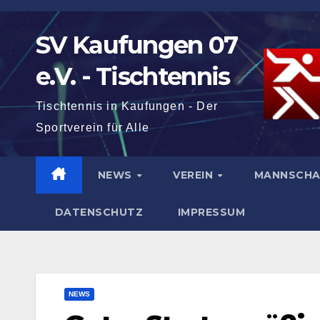
Zum
Inhalt
SV Kaufungen 07
springen
e.V. - Tischtennis
Tischtennis in Kaufungen - Der
Sportverein für Alle
NEWS
VEREIN
MANNSCH
DATENSCHUTZ
IMPRESSUM
NEWS