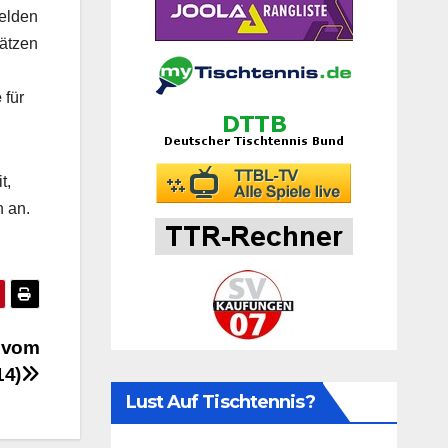
elden
Sätzen
e
für
t,
 an.
g vom
14)
Lust Auf Tischtennis?