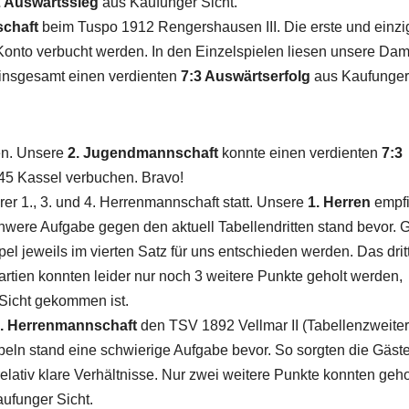
2 Auswärtssieg
aus Kaufunger Sicht.
chaft
beim Tuspo 1912 Rengershausen III. Die erste und einzi
Konto verbucht werden. In den Einzelspielen liesen unsere Da
 insgesamt einen verdienten
7:3 Auswärtserfolg
aus Kaufunger
en. Unsere
2. Jugendmannschaft
konnte einen verdienten
7:3
5 Kassel verbuchen. Bravo!
rer 1., 3. und 4. Herrenmannschaft statt. Unsere
1. Herren
empf
were Aufgabe gegen den aktuell Tabellendritten stand bevor. G
el jeweils im vierten Satz für uns entschieden werden. Das drit
partien konnten leider nur noch 3 weitere Punkte geholt werden,
Sicht gekommen ist.
. Herrenmannschaft
den TSV 1892 Vellmar II (Tabellenzweiter
eln stand eine schwierige Aufgabe bevor. So sorgten die Gäst
relativ klare Verhältnisse. Nur zwei weitere Punkte konnten geho
ufunger Sicht.