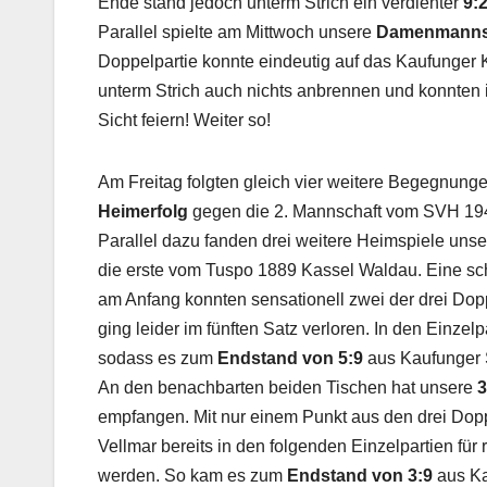
Ende stand jedoch unterm Strich ein verdienter
9:
Parallel spielte am Mittwoch unsere
Damenmanns
Doppelpartie konnte eindeutig auf das Kaufunger 
unterm Strich auch nichts anbrennen und konnten
Sicht feiern! Weiter so!
Am Freitag folgten gleich vier weitere Begegnung
Heimerfolg
gegen die 2. Mannschaft vom SVH 194
Parallel dazu fanden drei weitere Heimspiele unse
die erste vom Tuspo 1889 Kassel Waldau. Eine sch
am Anfang konnten sensationell zwei der drei Dopp
ging leider im fünften Satz verloren. In den Einzel
sodass es zum
Endstand von 5:9
aus Kaufunger 
An den benachbarten beiden Tischen hat unsere
3
empfangen. Mit nur einem Punkt aus den drei Dopp
Vellmar bereits in den folgenden Einzelpartien für 
werden. So kam es zum
Endstand von 3:9
aus Ka