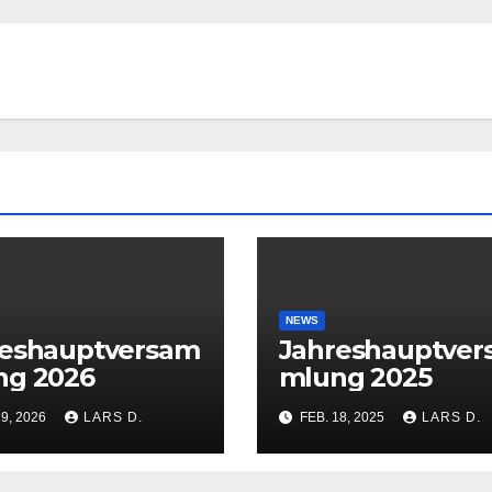
NEWS
reshauptversam
Jahreshauptve
ng 2026
mlung 2025
29, 2026
LARS D.
FEB. 18, 2025
LARS D.