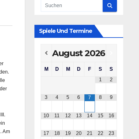
Spiele Und Termine
August
2026
er
M
D
M
D
F
S
S
den.
1
2
lle
 der
3
4
5
6
8
9
7
II.
10
11
12
13
14
15
16
ein
z. Am
17
18
19
20
21
22
23