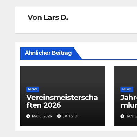
Von
Lars D.
Ähnlicher Beitrag
NEWS
NEWS
Vereinsmeisterscha
Jah
ften 2026
mlu
MAI 3, 2026
LARS D.
JAN. 