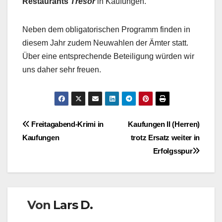
Restaurants
Tresor
in Kaufungen.
Neben dem obligatorischen Programm finden in
diesem Jahr zudem Neuwahlen der Ämter statt.
Über eine entsprechende Beteiligung würden wir
uns daher sehr freuen.
Beitragsnavigation
Freitagabend-Krimi in
Kaufungen II (Herren)
Kaufungen
trotz Ersatz weiter in
Erfolgsspur
Von
Lars D.