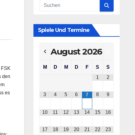
Spiele Und Termine
August
2026
M
D
M
D
F
S
S
m FSK
s den
1
2
dem
ss es
3
4
5
6
8
9
7
10
11
12
13
14
15
16
17
18
19
20
21
22
23
ins: