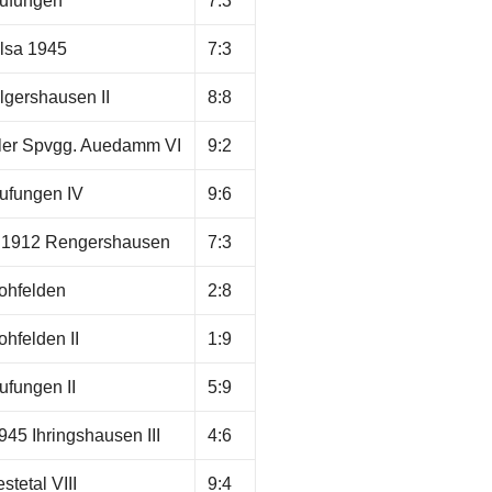
ufungen
7:3
lsa 1945
7:3
gershausen II
8:8
ler Spvgg. Auedamm VI
9:2
ufungen IV
9:6
 1912 Rengershausen
7:3
ohfelden
2:8
hfelden II
1:9
fungen II
5:9
45 Ihringshausen III
4:6
stetal VIII
9:4