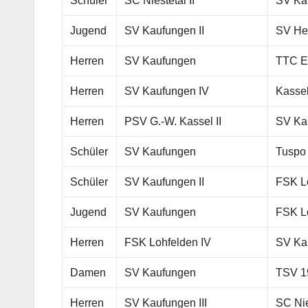
Schüler
SC Niestetal II
SV Ka
Jugend
SV Kaufungen II
SV He
Herren
SV Kaufungen
TTC El
Herren
SV Kaufungen IV
Kasse
Herren
PSV G.-W. Kassel II
SV Ka
Schüler
SV Kaufungen
Tuspo
Schüler
SV Kaufungen II
FSK L
Jugend
SV Kaufungen
FSK Lo
Herren
FSK Lohfelden IV
SV Kau
Damen
SV Kaufungen
TSV 19
Herren
SV Kaufungen III
SC Nie