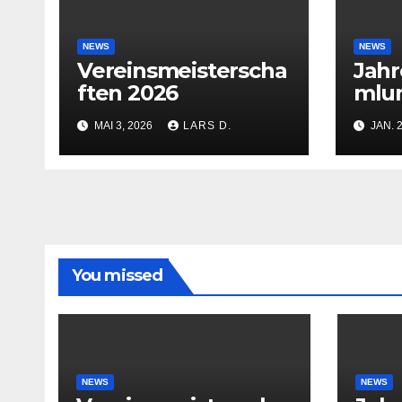
NEWS
NEWS
Vereinsmeisterscha
Jah
ften 2026
mlu
MAI 3, 2026
LARS D.
JAN. 
You missed
NEWS
NEWS