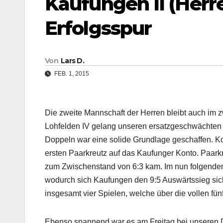
Kaufungen II (Herre
Erfolgsspur
Von
Lars D.
FEB. 1, 2015
Die zweite Mannschaft der Herren bleibt auch im
Lohfelden IV gelang unseren ersatzgeschwächten 
Doppeln war eine solide Grundlage geschaffen. K
ersten Paarkreutz auf das Kaufunger Konto. Paark
zum Zwischenstand von 6:3 kam.
Im nun folgenden
wodurch sich Kaufungen den 9:5 Auswärtssieg sic
insgesamt vier Spielen, welche über die vollen fün
Ebenso spannend war es am Freitag bei unseren D