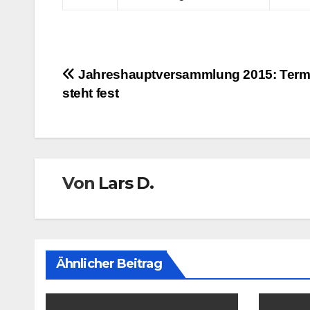
Beitragsnavigation
Jahreshauptversammlung 2015: Term
steht fest
Von
Lars D.
Ähnlicher Beitrag