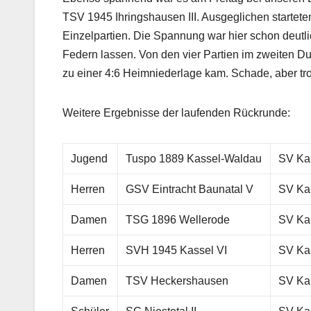
TSV 1945 Ihringshausen III. Ausgeglichen starteten
Einzelpartien. Die Spannung war hier schon deut
Federn lassen. Von den vier Partien im zweiten 
zu einer 4:6 Heimniederlage kam. Schade, aber tro
Weitere Ergebnisse der laufenden Rückrunde:
Jugend
Tuspo 1889 Kassel-Waldau
SV Kau
Herren
GSV Eintracht Baunatal V
SV Ka
Damen
TSG 1896 Wellerode
SV Ka
Herren
SVH 1945 Kassel VI
SV Ka
Damen
TSV Heckershausen
SV Ka