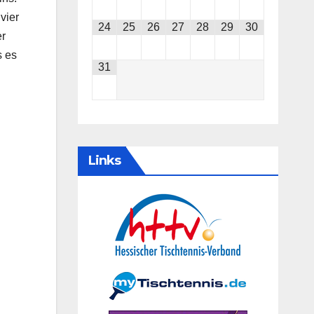
vier
24
25
26
27
28
29
30
er
s es
31
Links