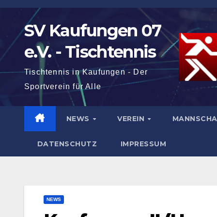
Zum
Inhalt
SV Kaufungen 07
springen
e.V. - Tischtennis
Tischtennis in Kaufungen - Der
Sportverein für Alle
NEWS
VEREIN
MANNSCH
DATENSCHUTZ
IMPRESSUM
NEWS