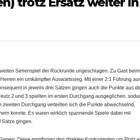
n) trotz Ersatz weiter in
 zweiten Serienspiel der Rückrunde ungeschlagen. Zu Gast bei
Herren ein umkämpfter Auswärtssieg. Mit einer 2:1 Führung au
onsequent in jeweils drei Sätzen gingen auch die Punkte aus 
reutz 2 und 3 spielten im ersten Durchgang ausgeglichen, soda
 zweiten Durchgang verteilten sich die Punkte abwechselnd,
hern konnte. Es waren wirklich spannende Spiele dabei mit
f Sätze gingen.
amen. Diese empfingen den direkten Konkurrenten um Platz e