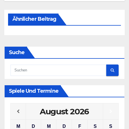
Ähnlicher Beitrag
Suche
Spiele Und Termine
August
2026
M
D
M
D
F
S
S