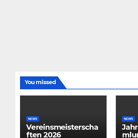
You missed
NEWS
NEWS
Vereinsmeisterscha
Jah
ften 2026
mlu