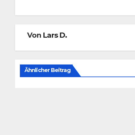
Von
Lars D.
Ähnlicher Beitrag