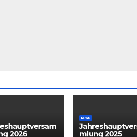
NEWS
reshauptversam
Jahreshauptve
ng 2026
mlung 2025