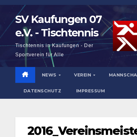
Zum
Inhalt
SV Kaufungen 07
springen
e.V. - Tischtennis
Tischtennis in Kaufungen - Der
Sportverein für Alle
NEWS
VEREIN
MANNSCH
DATENSCHUTZ
IMPRESSUM
2016_Vereinsmeist