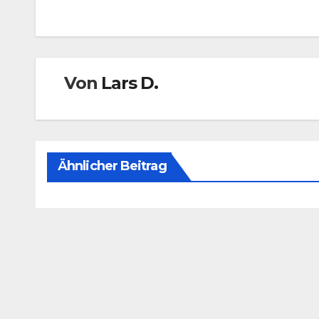
Von
Lars D.
Ähnlicher Beitrag