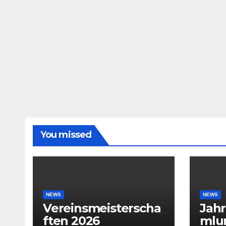
You missed
NEWS
NEWS
Vereinsmeisterscha
Jah
ften 2026
mlu