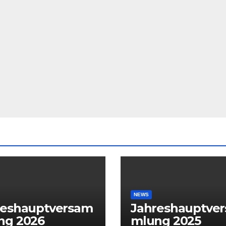
NEWS
reshauptversam
Jahreshauptve
ng 2026
mlung 2025