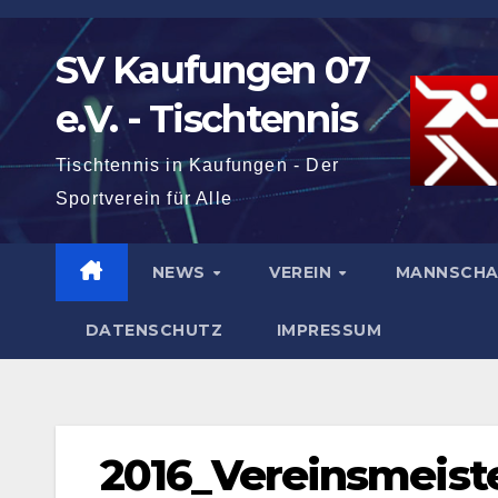
Zum
Inhalt
SV Kaufungen 07
springen
e.V. - Tischtennis
Tischtennis in Kaufungen - Der
Sportverein für Alle
NEWS
VEREIN
MANNSCH
DATENSCHUTZ
IMPRESSUM
2016_Vereinsmeist