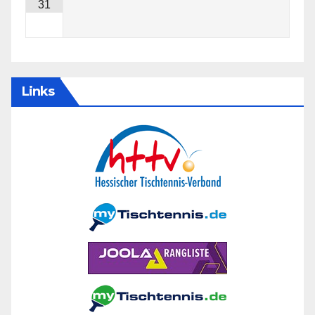
31
Links