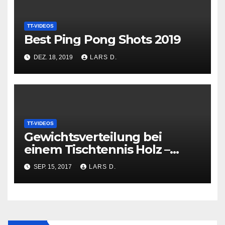
TT-VIDEOS
Best Ping Pong Shots 2019
DEZ. 18, 2019
LARS D.
TT-VIDEOS
Gewichtsverteilung bei
einem Tischtennis Holz –
Griff- oder Kopflastig
SEP. 15, 2017
LARS D.