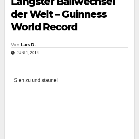
Längster Ballwechsel
der Welt – Guinness
World Record
Von
Lars D.
JUNI 1, 2014
Sieh zu und staune!