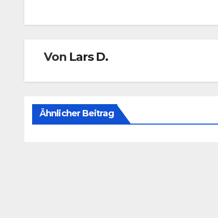
Von
Lars D.
Ähnlicher Beitrag