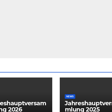
NEWS
reshauptversam
Jahreshauptve
ng 2026
mlung 2025