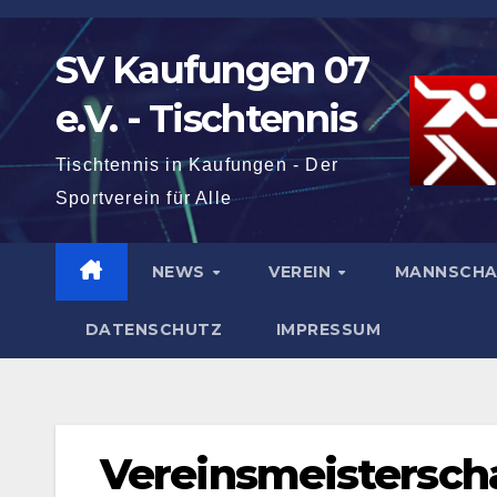
Zum
Inhalt
SV Kaufungen 07
springen
e.V. - Tischtennis
Tischtennis in Kaufungen - Der
Sportverein für Alle
NEWS
VEREIN
MANNSCH
DATENSCHUTZ
IMPRESSUM
Vereinsmeistersch