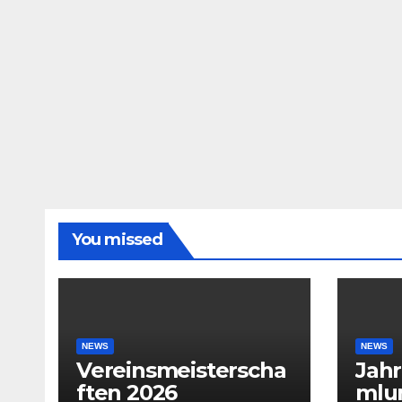
You missed
NEWS
NEWS
Vereinsmeisterscha
Jah
ften 2026
mlu