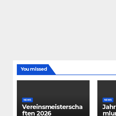
You missed
NEWS
NEWS
Vereinsmeisterscha
Jah
ften 2026
mlu