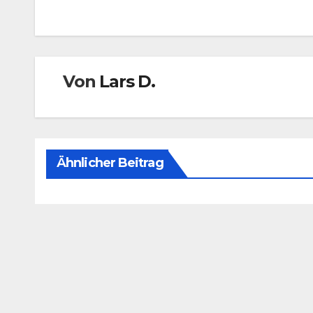
Von
Lars D.
Ähnlicher Beitrag