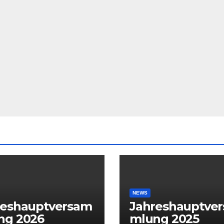
NEWS
reshauptversam
Jahreshauptve
ng 2026
mlung 2025