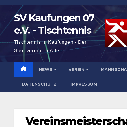
Zum
Inhalt
SV Kaufungen 07
springen
e.V. - Tischtennis
Tischtennis in Kaufungen - Der
Sportverein für Alle
NEWS
VEREIN
MANNSCH
DATENSCHUTZ
IMPRESSUM
Vereinsmeistersch