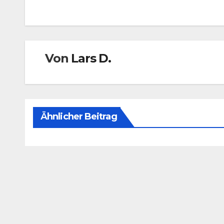
Von
Lars D.
Ähnlicher Beitrag