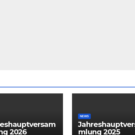
NEWS
reshauptversam
Jahreshauptve
ng 2026
mlung 2025