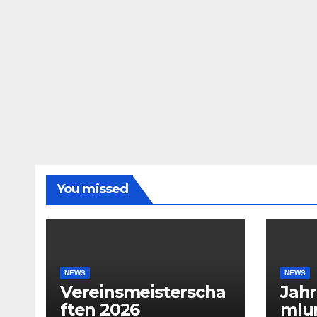
You missed
NEWS
NEWS
Vereinsmeisterscha
Jah
ften 2026
mlu