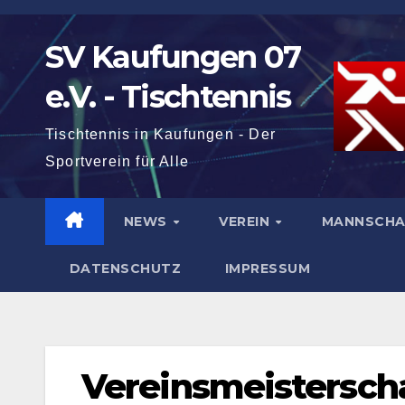
Zum
Inhalt
SV Kaufungen 07
springen
e.V. - Tischtennis
Tischtennis in Kaufungen - Der
Sportverein für Alle
NEWS
VEREIN
MANNSCH
DATENSCHUTZ
IMPRESSUM
Vereinsmeistersch