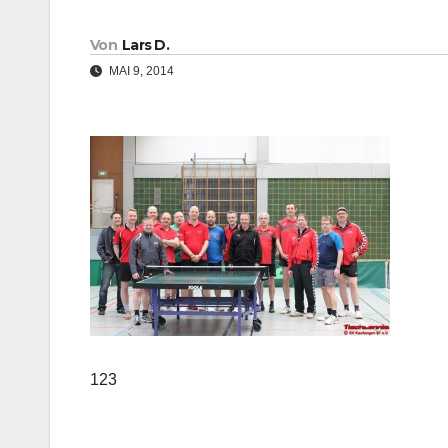
Von
Lars D.
MAI 9, 2014
123