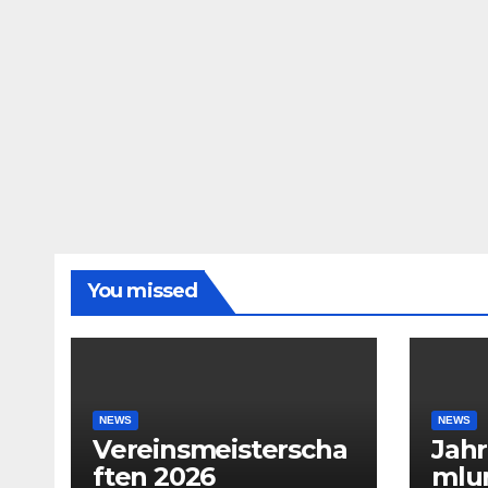
You missed
NEWS
NEWS
Vereinsmeisterscha
Jah
ften 2026
mlu