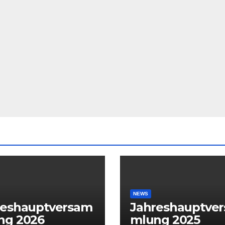
NEWS
reshauptversam
Jahreshauptve
ng 2026
mlung 2025