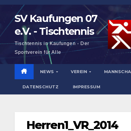
Zum
Inhalt
SV Kaufungen 07
springen
e.V. - Tischtennis
Tischtennis in Kaufungen - Der
Sportverein für Alle
NEWS
VEREIN
MANNSCH
DATENSCHUTZ
IMPRESSUM
Herren1_VR_2014