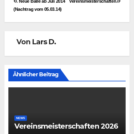
Beitragsnavigation
Neue Bälle ab Juli 2014
Vereinsmeisterschaften
(Nachtrag vom 05.03.14)
Von
Lars D.
Ähnlicher Beitrag
NEWS
Vereinsmeisterschaften 2026